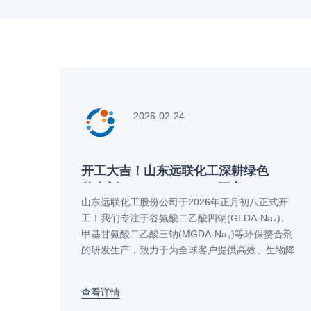
2026-02-24
开工大吉！山东远联化工深耕绿色
螯合剂GLDA、MGDA，开启2026
山东远联化工股份公司于2026年正月初八正式开
新征程
工！我们专注于谷氨酸二乙酸四钠(GLDA-Na₄)、
甲基甘氨酸二乙酸三钠(MGDA-Na₃)等环保螯合剂
的研发生产，致力于为全球客户提供高效、生物降
解的绿色化学解决方案。
查看详情