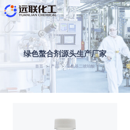
绿色螯合剂源头生产厂家
首页
>
产品
>
亚氨基二琥珀酸