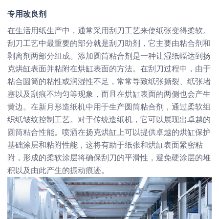
专用改良剂
在生活用纸生产中，通常采用刮刀工艺来使纸张变得柔软。
刮刀工艺中最重要的部分就是刮刀助剂，它主要由粘合剂和
剥离剂两部分组成。添加圆筒粘合剂是一种让湿纸幅达到扬
克烘缸表面并粘附在烘缸表面的方法。在刮刀过程中，由于
粘合圆筒的粘性或润湿性不足，常常导致纸张撕裂、纸张堵
塞以及刮痕不均匀等现象，而且在烘缸表面的两侧也会产生
黄边。在新月形造纸机中用于生产圆筒粘合剂，通过柔软组
织纸皱纹控制工艺。对于传统造纸机，它可以展现出卓越的
圆筒粘合性能。喷洒在扬克烘缸上可以提供卓越的烘缸保护
基础涂层和粘附性能，这将有助于纸张和烘缸表面紧密粘
附，形成的柔软涂层将确保刮刀的平滑性，避免硬涂层的堆
积以及由此产生的振动痕迹。