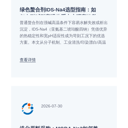
绿色螯合剂IDS-Na4选型指南：如
何在耐碱耐高温体系中实现高效螯
普通螯合剂在强碱高温条件下容易水解失效或析出
合？
沉淀，IDS-Na4（亚氨基二琥珀酸四钠）凭借优异
的热稳定性和宽pH适应性成为苛刻工况下的优选
方案。本文从分子机制、工业清洗/印染漂白/高温
水处理等应用场景到配方复配避坑，系统解析IDS-
Na4的选型与使用要点，帮助配方工程师在极端体
查看详情
系中实现稳定高效的螯合效果。
2026-07-30