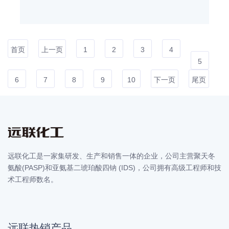
首页
上一页
1
2
3
4
5
6
7
8
9
10
下一页
尾页
远联化工是一家集研发、生产和销售一体的企业，公司主营聚天冬
氨酸(PASP)和亚氨基二琥珀酸四钠 (IDS)，公司拥有高级工程师和技
术工程师数名。
远联热销产品