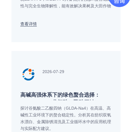
性与完全生物降解性，能有效解决果树及大田作物
的缺铁黄化问题。
查看详情
2026-07-29
高碱高强体系下的绿色螯合选择：
GLDA-Na4（谷氨酸二乙酸四钠）
探讨谷氨酸二乙酸四钠（GLDA-Na4）在高温、高
的应用机制与配合方案
碱性工业环境下的螯合稳定性。分析其在纺织双氧
水漂白、金属除锈清洗及工业循环水中的应用机理
与实际配方建议。