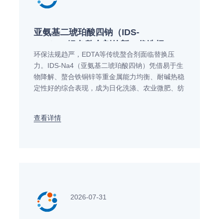
亚氨基二琥珀酸四钠（IDS-
Na4）：绿色螯合剂的新一代选择
环保法规趋严，EDTA等传统螯合剂面临替换压
与配方应用指南
力。IDS-Na4（亚氨基二琥珀酸四钠）凭借易于生
物降解、螯合铁铜锌等重金属能力均衡、耐碱热稳
定性好的综合表现，成为日化洗涤、农业微肥、纺
织印染、工业水处理等领域配方升级的热门选择。
本文从性能解析、行业应用到配方替代实操，系统
查看详情
梳理IDS-Na4的选型要点与打样技巧，帮助配方工
程师平滑完成绿色螯合方案的切换。
2026-07-31