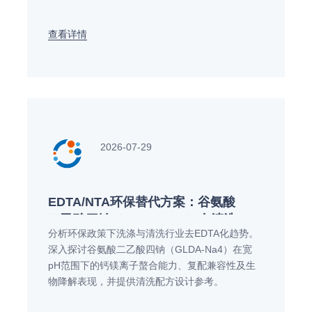
查看详情
2026-07-29
EDTA/NTA环保替代方案：谷氨酸
二乙酸四钠（GLDA-Na4）在清洗
分析环保政策下洗涤与清洗行业去EDTA化趋势。
配方中的应用与性能解析
深入探讨谷氨酸二乙酸四钠（GLDA-Na4）在宽
pH范围下的钙镁离子螯合能力、复配兼容性及生
物降解表现，并提供清洗配方设计参考。