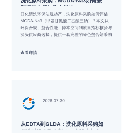
洗化原料采购：MGDA-Na3如何兼
顾环保合规与降本增效？
日化清洗环保法规趋严，洗化原料采购如何评估
MGDA-Na3（甲基甘氨酸二乙酸三钠）？本文从
环保合规、螯合性能、降本空间到质量指标核验与
源头供应商选择，提供一套完整的绿色螯合剂采购
决策参考，帮助采购部门平衡配方性能与综合成
本。
查看详情
2026-07-30
从EDTA到GLDA：洗化原料采购如
何选对绿色螯合剂？（含降本与合