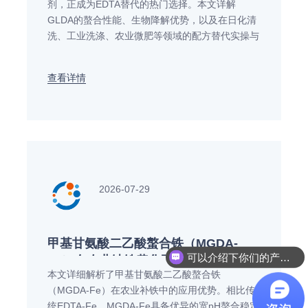
剂，正成为EDTA替代的热门选择。本文详解
GLDA的螯合性能、生物降解优势，以及在日化清
洗、工业洗涤、农业微肥等领域的配方替代实操与
避坑技巧。
查看详情
2026-07-29
甲基甘氨酸二乙酸螯合铁（MGDA-
可以介绍下你们的产品么
Fe）在农业缺铁黄化防治中的应用
本文详细解析了甲基甘氨酸二乙酸螯合铁
与效果解析
（MGDA-Fe）在农业补铁中的应用优势。相比传
统EDTA-Fe，MGDA-Fe具备优异的宽pH螯合稳定