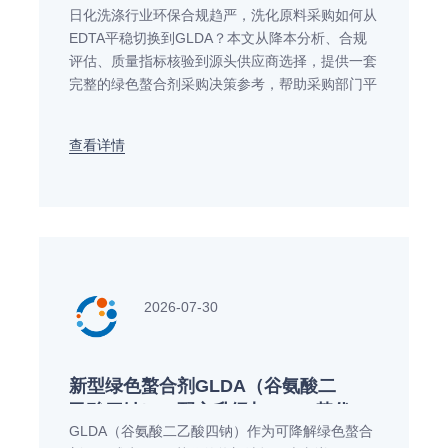
日化洗涤行业环保合规趋严，洗化原料采购如何从
规分析）
EDTA平稳切换到GLDA？本文从降本分析、合规
评估、质量指标核验到源头供应商选择，提供一套
完整的绿色螯合剂采购决策参考，帮助采购部门平
衡性能、成本与供应链稳定性。
查看详情
2026-07-30
新型绿色螯合剂GLDA（谷氨酸二
乙酸四钠）：配方升级与EDTA替代
GLDA（谷氨酸二乙酸四钠）作为可降解绿色螯合
全指南