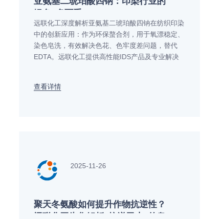
亚氨基二琥珀酸四钠：印染行业的
绿色“多面手”
远联化工深度解析亚氨基二琥珀酸四钠在纺织印染
中的创新应用：作为环保螯合剂，用于氧漂稳定、
染色皂洗，有效解决色花、色牢度差问题，替代
EDTA。远联化工提供高性能IDS产品及专业解决
方案，助力企业降本增效，实现绿色生产。立即免
费获取样品与技术方案！
查看详情
2025-11-26
聚天冬氨酸如何提升作物抗逆性？
远联化工为您解析“抗逆卫士”的奥