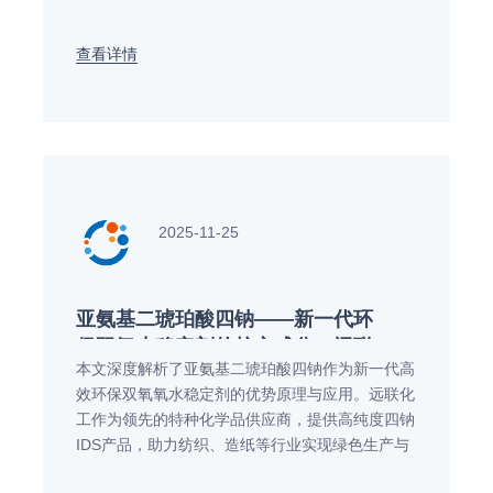
研发与生产上的优势，为农资从业者和广大农户提
供高效、环保的种植解决方案。
查看详情
2025-11-25
亚氨基二琥珀酸四钠——新一代环
保双氧水稳定剂的核心成分，远联
本文深度解析了亚氨基二琥珀酸四钠作为新一代高
化工为您解析
效环保双氧氧水稳定剂的优势原理与应用。远联化
工作为领先的特种化学品供应商，提供高纯度四钠
IDS产品，助力纺织、造纸等行业实现绿色生产与
卓越效能。