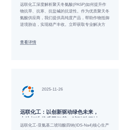
远联化工深度解析聚天冬氨酸(PASP)如何提升作
秘！
物抗旱、抗寒、抗盐碱的抗逆性。作为优质聚天冬
氨酸供应商，我们提供高纯度产品，帮助作物抵御
逆境胁迫，实现稳产丰收。立即获取专业解决方
案！
查看详情
2025-11-26
远联化工：以创新驱动绿色未来，
专注打造优质亚氨基二琥珀酸四钠
远联化工-亚氨基二琥珀酸四钠(IDS-Na4)核心生产