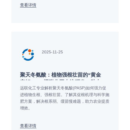
查看详情
2025-11-25
聚天冬氨酸：植物强根壮苗的“黄金
密钥”——远联化工专注研发，助力
远联化工专业解析聚天冬氨酸(PASP)如何强力促
农业提质增效
进植物生根、强根壮苗。了解其促根机理与科学施
肥方案，解决根系弱、缓苗慢难题，助力农业提质
增效。
查看详情