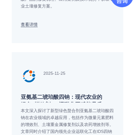
业土壤修复方案。
查看详情
2025-11-25
亚氨基二琥珀酸四钠：现代农业的
绿色“增效剂”，远联化工赋能品质
本文深入探讨了新型绿色螯合剂亚氨基二琥珀酸四
农业新未来
钠在农业领域的卓越应用，包括作为微量元素肥料
的增效剂、土壤重金属修复剂以及农药增效剂等。
文章同时介绍了国内领先企业远联化工在IDS四钠