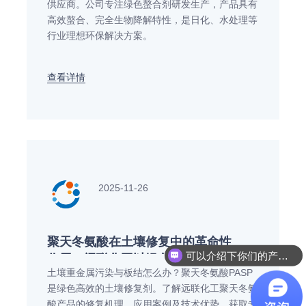
供应商。公司专注绿色螯合剂研发生产，产品具有
高效螯合、完全生物降解特性，是日化、水处理等
行业理想环保解决方案。
查看详情
2025-11-26
聚天冬氨酸在土壤修复中的革命性
可以介绍下你们的产品么
作用，远联化工以绿色科技守护沃
土壤重金属污染与板结怎么办？聚天冬氨酸PASP
土
是绿色高效的土壤修复剂。了解远联化工聚天冬氨
酸产品的修复机理、应用案例及技术优势，获取专