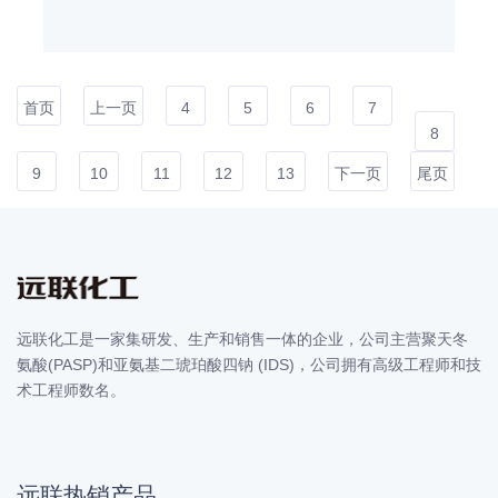
首页
上一页
4
5
6
7
8
9
10
11
12
13
下一页
尾页
远联化工是一家集研发、生产和销售一体的企业，公司主营聚天冬
氨酸(PASP)和亚氨基二琥珀酸四钠 (IDS)，公司拥有高级工程师和技
术工程师数名。
远联热销产品