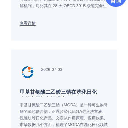
解机制，对比其在 28 天 OECD 301B 极速完全生
物降解能效、极限高温强碱稳定工况以及无磷自动
洗碗机、商用重油污清洗配方重构中的工艺选型应
查看详情
用方案。
2026-07-03
甲基甘氨酸二乙酸三钠在洗化日化
中的应用与市场观察
甲基甘氨酸二乙酸三钠（MGDA）是一种可生物降
解的绿色螯合剂，正逐步替代EDTA进入洗衣液、
洗碗块等日化产品。文章从作用原理、应用效果、
市场数据几个方面，梳理了MGDA在洗化日化领域