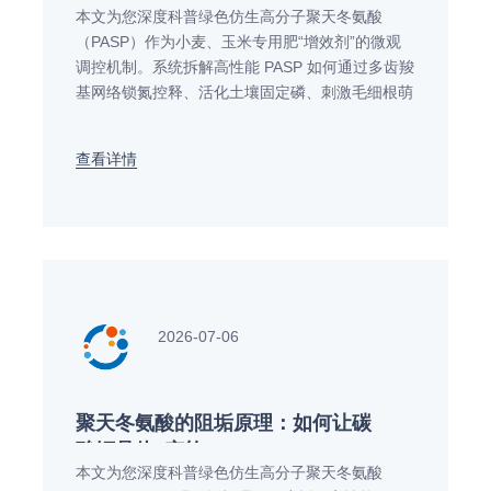
本文为您深度科普绿色仿生高分子聚天冬氨酸
（PASP）作为小麦、玉米专用肥“增效剂”的微观
调控机制。系统拆解高性能 PASP 如何通过多齿羧
基网络锁氮控释、活化土壤固定磷、刺激毛细根萌
发并增强大田作物抗旱抗逆性能，并结合其 OECD
301B 完全生物降解优势奉上在前沿大宗肥料配方
查看详情
升级中的工艺选型应用方案。
2026-07-06
聚天冬氨酸的阻垢原理：如何让碳
酸钙晶体“变软”
本文为您深度科普绿色仿生高分子聚天冬氨酸