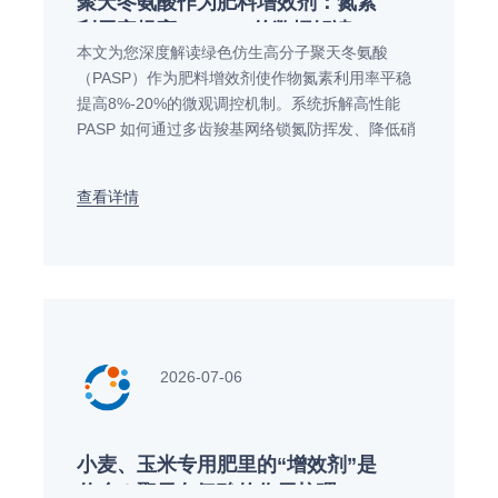
聚天冬氨酸作为肥料增效剂：氮素
利用率提高8%-20%的数据解读
本文为您深度解读绿色仿生高分子聚天冬氨酸
（PASP）作为肥料增效剂使作物氮素利用率平稳
提高8%-20%的微观调控机制。系统拆解高性能
PASP 如何通过多齿羧基网络锁氮防挥发、降低硝
态氮淋失并刺激毛细根拓展，结合 OECD 301B 完
全生物降解优势奉上在前沿大宗肥料配方升级中的
查看详情
工艺选型应用方案。
2026-07-06
小麦、玉米专用肥里的“增效剂”是
什么？聚天冬氨酸的作用梳理