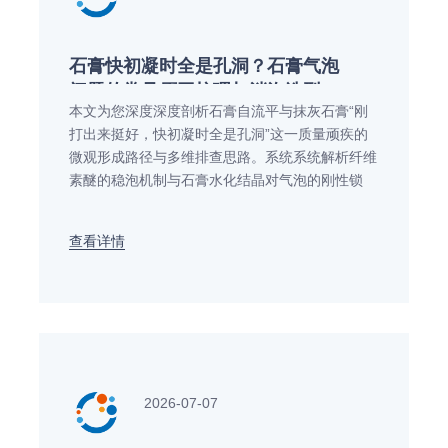
石膏快初凝时全是孔洞？石膏气泡
问题的常见原因梳理与消泡选型
本文为您深度深度剖析石膏自流平与抹灰石膏“刚
打出来挺好，快初凝时全是孔洞”这一质量顽疾的
微观形成路径与多维排查思路。系统系统解析纤维
素醚的稳泡机制与石膏水化结晶对气泡的刚性锁
死，对比不同基材消泡粉的破泡持久性，并结合远
联化工的研发与产能优势，奉上全流程现场工艺纠
查看详情
偏与配方重构选型方案。
2026-07-07