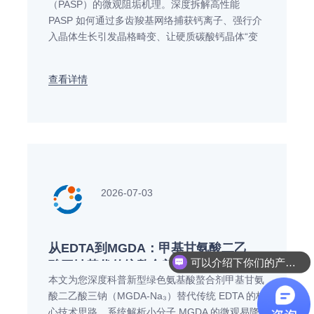
（PASP）的微观阻垢机理。深度拆解高性能
PASP 如何通过多齿羧基网络捕获钙离子、强行介
入晶体生长引发晶格畸变、让硬质碳酸钙晶体“变
软”转化为松散无定形软垢，并结合 OECD 301B
完全生物降解优势奉上在前沿工业循环水及大宗配
查看详情
方重构中的工艺选型应用方案。
2026-07-03
从EDTA到MGDA：甲基甘氨酸二乙
可以介绍下你们的产品么
酸三钠替代传统螯合剂的技术思路
本文为您深度科普新型绿色氨基酸螯合剂甲基甘氨
酸二乙酸三钠（MGDA-Na₃）替代传统 EDTA 的核
心技术思路。系统解析小分子 MGDA 的微观易降