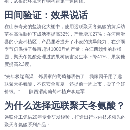
殖，从根部环境为作物构建第一道防线。
田间验证：效果说话
在山东寿光的盐渍化大棚中，使用远联聚天冬氨酸的黄瓜幼
苗在高温胁迫下成活率提高32%，产量增加27%；在河南滑
县的小麦种植区，产品显著提升了小麦的抗旱能力，在少雨
季节仍保持了每亩超过1000斤的产量；在江西赣州的柑橘
园，聚天冬氨酸处理过的果树病害发生率下降41%，果实糖
度提高2.3度。
“去年极端高温，邻居家的葡萄都晒伤了，我家园子用了远
联聚天冬氨酸，不仅安全度夏，还提前一周上市，卖了个好
价钱。”——陕西渭南葡萄种植户李建军
为什么选择远联聚天冬氨酸？
远联化工凭借20年专业研发经验，打造出行业内技术领先的
聚天冬氨酸系列产品：