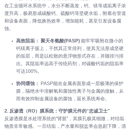
在工业循环水系统中，水分不断蒸发，钙、镁等成垢离子浓
度升高，极易形成碳酸钙、硫酸钙等坚硬水垢，附着在管道
和设备表面，降低换热效率，增加能耗，甚至引发设备腐
蚀。
高效阻垢：
聚天冬氨酸(PASP)
能牢牢吸附在微小的
钙镁离子簇上，干扰其正常排列，使其无法形成坚硬
的垢层，而是以松散的悬浮物形式存在，并随排污排
出。其阻垢率远高于传统药剂，对碳酸钙垢的阻垢率
可达100%。
协同缓蚀：
PASP能在金属表面形成一层极薄的保护
膜，隔绝水中溶解氧和腐蚀性离子与金属的接触，从
而有效抑制金属设备的腐蚀，延长系统寿命。
2. 反渗透（RO）膜系统：守护膜元件的“忠诚卫士”
反渗透膜是水处理系统的“肾脏”，其膜孔极其细微，对结垢
物质非常敏感。一旦结垢，产水量和脱盐率会急剧下降，清