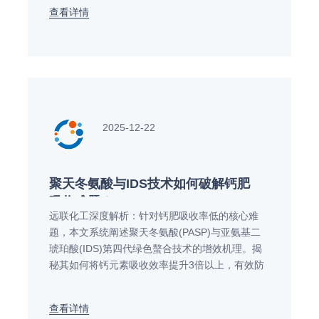
势。了解山东远联化工提供的聚天冬氨酸增效剂解
查看详情
决方案，实现绿色高效施肥。立即获取技术详情。
2025-12-22
聚天冬氨酸与IDS技术如何破解钙肥
吸收难题？
远联化工深度解析：针对钙肥吸收率低的核心难
题，本文系统阐述聚天冬氨酸(PASP)与亚氨基二
琥珀酸(IDS)第四代绿色螯合技术的增效机理。揭
秘其如何将钙元素吸收效率提升3倍以上，有效防
治果实苦痘病、脐腐病，对比传统EDTA钙与氨基
酸钙的优势。了解远联化工基于PASP与IDS的可降
查看详情
解螯合钙解决方案，获取科学施肥方案。