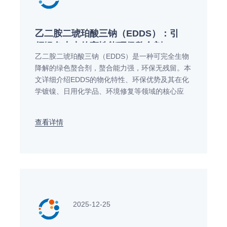
乙二胺二琥珀酸三钠（EDDS）：引
领绿色未来的高性能环保螯合剂
乙二胺二琥珀酸三钠（EDDS）是一种可完全生物
降解的绿色螯合剂，螯合能力强，环保无残留。本
文详细介绍EDDS的物化特性、环保优势及其在化
学镀镍、日用化学品、环境修复等领域的核心应
用。远联化工提供高纯度EDDS产品及专业解决方
案，助力产业绿色升级。了解更多详情请联系我
查看详情
们。
2025-12-25