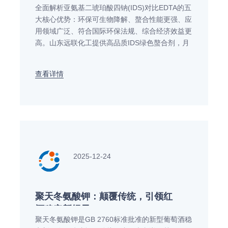
全面解析亚氨基二琥珀酸四钠(IDS)对比EDTA的五
大核心优势：环保可生物降解、螯合性能更强、应
用领域广泛、符合国际环保法规、综合经济效益更
高。山东远联化工提供高品质IDS绿色螯合剂，月
产能1000吨，专业替代传统EDTA解决方案，助力
企业实现环保升级。了解更多IDS技术参数与应用
查看详情
案例，请联系远联化工获取专业咨询。
2025-12-24
聚天冬氨酸钾：颠覆传统，引领红
酒稳定新纪元
聚天冬氨酸钾是GB 2760标准批准的新型葡萄酒稳