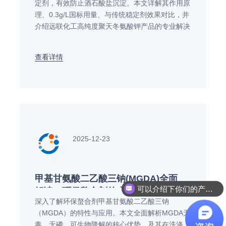
定剂，有效防止酒石酸盐沉淀。本文详解其作用原
理、0.3g/L国标用量、与传统稳定剂效果对比，并
介绍远联化工高纯度聚天冬氨酸钾产品的专业解决
方案与技术优势。适用于酿酒师与葡萄酒生产商。
查看详情
2025-12-23
甲基甘氨酸二乙酸三钠(MGDA)全面
可以介绍下你们的产品么
解读：环保螯合剂的未来之选与优
深入了解环保螯合剂甲基甘氨酸二乙酸三钠
质厂家推荐
（MGDA）的特性与应用。本文全面解析MGDA无
毒、无磷、可生物降解的核心优势，及其在洗涤、