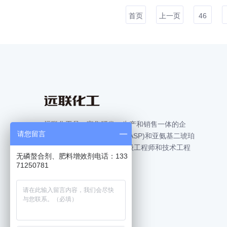
首页
上一页
46
远联化工是一家集研发、生产和销售一体的企
请您留言
业，公司主营聚天冬氨酸(PASP)和亚氨基二琥珀
酸四钠 (IDS)，公司拥有高级工程师和技术工程
无磷螯合剂、肥料增效剂电话：133
师数名。
71250781