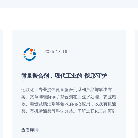
2025-12-16
微量螯合剂：现代工业的“隐形守护
者”
远联化工专业提供微量螯合剂系列产品与解决方
案。文章详细解读了螯合剂在工业水处理、农业增
效、电镀及清洁剂等领域的核心应用，以及有机酸
类、有机膦酸类等科学分类。了解远联化工如何以
创新技术解决金属离子控制难题，提升生产效率和
环保标准。获取高效阻垢、金属掩蔽及环保螯合剂
查看详情
的定制方案。