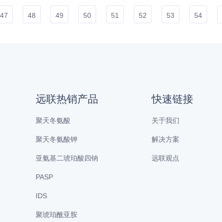
47
48
49
50
51
52
53
54
远联热销产品
快速链接
聚天冬氨酸
关于我们
聚天冬氨酸钾
解决方案
亚氨基二琥珀酸四钠
远联观点
PASP
IDS
聚琥珀酰亚胺