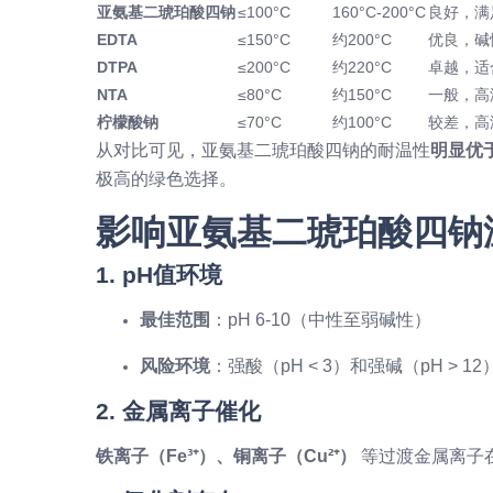
亚氨基二琥珀酸四钠
≤100°C
160°C-200°C
良好，满
EDTA
≤150°C
约200°C
优良，碱
DTPA
≤200°C
约220°C
卓越，适
NTA
≤80°C
约150°C
一般，高
柠檬酸钠
≤70°C
约100°C
较差，高
从对比可见，亚氨基二琥珀酸四钠的耐温性
明显优
极高的绿色选择。
影响亚氨基二琥珀酸四钠
1. pH值环境
最佳范围
：pH 6-10（中性至弱碱性）
风险环境
：强酸（pH < 3）和强碱（pH > 12
2. 金属离子催化
铁离子（Fe³⁺）、铜离子（Cu²⁺）
等过渡金属离子