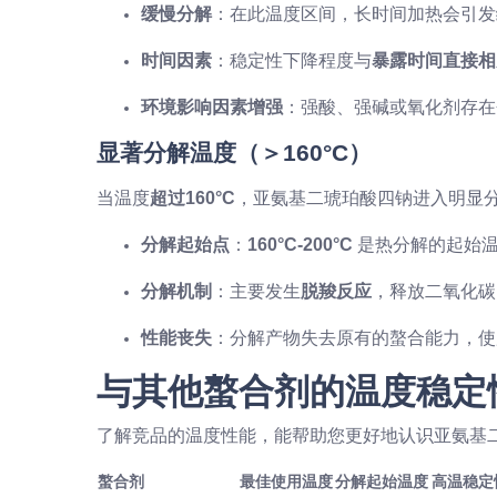
缓慢分解
：在此温度区间，长时间加热会引发
时间因素
：稳定性下降程度与
暴露时间直接相
环境影响因素增强
：强酸、强碱或氧化剂存在
显著分解温度（＞160°C）
当温度
超过160°C
，亚氨基二琥珀酸四钠进入明显
分解起始点
：
160°C-200°C
是热分解的起始
分解机制
：主要发生
脱羧反应
，释放二氧化碳
性能丧失
：分解产物失去原有的螯合能力，使
与其他螯合剂的温度稳定
了解竞品的温度性能，能帮助您更好地认识亚氨基
螯合剂
最佳使用温度
分解起始温度
高温稳定