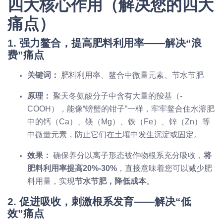
四大核心作用（解决您的四大
痛点）
1. 强力鳌合，提高肥料利用率——解决“浪
费”痛点
关键词：
肥料利用率、鳌合中微量元素、节水节肥
原理：
聚天冬氨酸分子中含有大量的羧基（-
COOH），能像“螃蟹的钳子”一样，牢牢鳌合住水溶肥
中的钙（Ca）、镁（Mg）、铁（Fe）、锌（Zn）等
中微量元素，防止它们在土壤中发生沉淀或固定。
效果：
确保养分以离子形态被作物根系充分吸收，
将
肥料利用率提高20%-30%
，直接意味着您可以减少肥
料用量，实现
节水节肥，降低成本
。
2. 促进吸收，刺激根系发育——解决“低
效”痛点